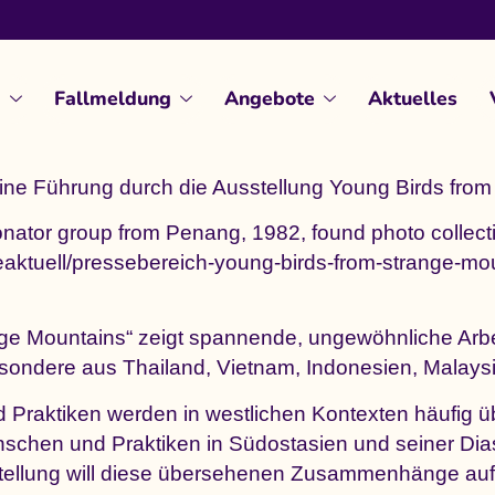
d
Fallmeldung
Angebote
Aktuelles
eine Führung durch die Ausstellung Young Birds from
sonator group from Penang, 1982, found photo collec
tuell/pressebereich-young-birds-from-strange-moun
nge Mountains“ zeigt spannende, ungewöhnliche Arb
esondere aus Thailand, Vietnam, Indonesien, Malay
d Praktiken werden in westlichen Kontexten häufig üb
schen und Praktiken in Südostasien und seiner Dia
stellung will diese übersehenen Zusammenhänge aufa